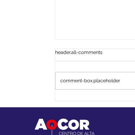
header.all-comments
comment-box.placeholder
Dissecção aguda de aorta
tipo A: sinais de alerta e por
que o tempo é decisivo