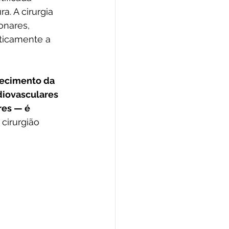
. A cirurgia 
onares, 
ticamente a 
hecimento da 
diovasculares 
es — é 
 cirurgião 