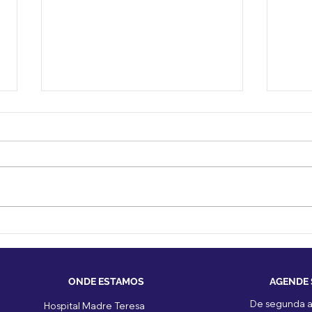
Saiba mais sobre
Indi
Marcapasso Cardíaco
doen
cora
ONDE ESTAMOS
AGENDE
De segunda a 
Hospital Madre Teresa