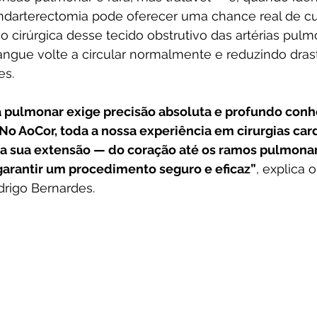
darterectomia pode oferecer uma chance real de cura
 cirúrgica desse tecido obstrutivo das artérias pulm
angue volte a circular normalmente e reduzindo dras
es.
 pulmonar exige precisão absoluta e profundo con
No AoCor, toda a nossa experiência em cirurgias car
 a sua extensão — do coração até os ramos pulmonar
arantir um procedimento seguro e eficaz”
, explica o
drigo Bernardes.