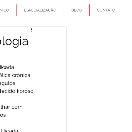
MICO
ESPECIALIZAÇÃO
BLOG
CONTATO
logia
dicada 
ica crônica 
águlos 
cido fibroso. 
alhar com 
os 
ificada 