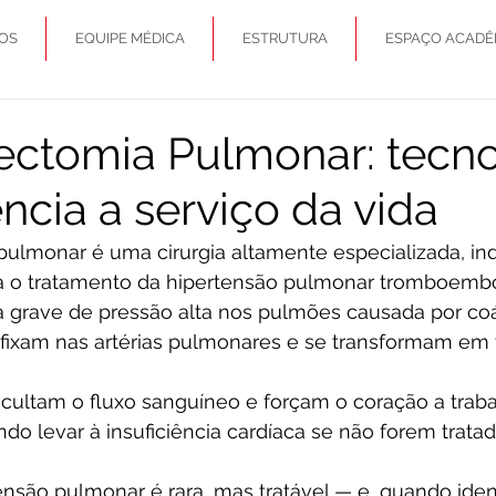
OS
EQUIPE MÉDICA
ESTRUTURA
ESPAÇO ACADÊ
ectomia Pulmonar: tecno
ncia a serviço da vida
pulmonar é uma cirurgia altamente especializada, in
a o tratamento da hipertensão pulmonar tromboemból
 grave de pressão alta nos pulmões causada por co
fixam nas artérias pulmonares e se transformam em te
icultam o fluxo sanguíneo e forçam o coração a trab
do levar à insuficiência cardíaca se não forem tratad
ensão pulmonar é rara, mas tratável — e, quando ident