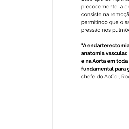
precocemente, a en
consiste na remoção
permitindo que o s
pressão nos pulmõ
"A endarterectomia
anatomia vascular. 
e na Aorta em toda
fundamental para g
chefe do AoCor, Ro