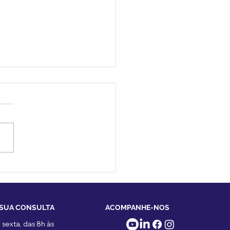
cação cirúrgica nas
ças da aorta e do
ção
 SUA CONSULTA
ACOMPANHE-NOS
sexta, das 8h às