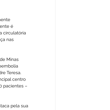
ente 
iente é 
circulatória 
ça nas 
 de Minas 
boembolia 
re Teresa. 
cipal centro 
0 pacientes – 
taca pela sua 