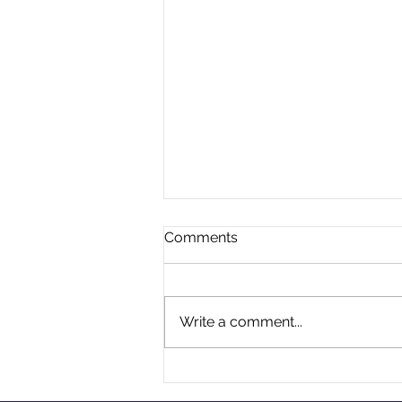
Comments
Write a comment...
Dissecção aguda de aorta
tipo A: sinais de alerta e por