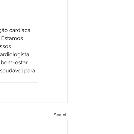
ção cardíaca 
. Estamos 
ssos 
rdiologista, 
 bem-estar. 
saudável para 
See All