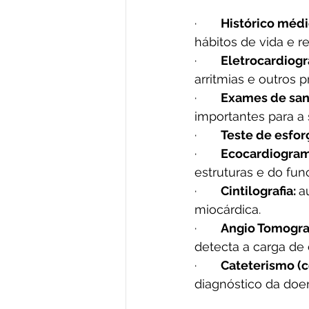
·       
Histórico médi
hábitos de vida e r
·       
Eletrocardiogr
arritmias e outros 
·       
Exames de san
importantes para a
·       
Teste de esfor
·       
Ecocardiogram
estruturas e do fu
·       
Cintilografia: 
a
miocárdica.
·       
Angio Tomograf
detecta a carga de 
·       
Cateterismo (co
diagnóstico da doe