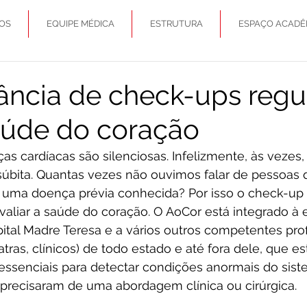
OS
EQUIPE MÉDICA
ESTRUTURA
ESPAÇO ACADÊ
ância de check-ups regu
aúde do coração
as cardíacas são silenciosas. Infelizmente, às vezes, 
súbita. Quantas vezes não ouvimos falar de pessoas
 uma doença prévia conhecida? Por isso o check-up 
aliar a saúde do coração. O AoCor está integrado à 
ital Madre Teresa e a vários outros competentes prof
iatras, clínicos) de todo estado e até fora dele, que e
 essenciais para detectar condições anormais do sist
 precisaram de uma abordagem clínica ou cirúrgica.