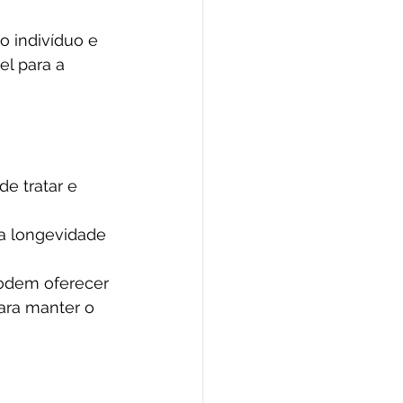
 indivíduo e 
el para a 
e tratar e 
a longevidade 
odem oferecer 
ara manter o 