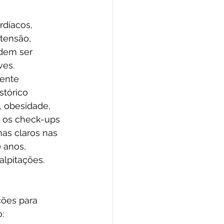
díacos, 
tensão, 
dem ser 
ves.
ente 
stórico 
, obesidade, 
, os check-ups 
as claros nas 
 anos, 
lpitações.
ões para 
: