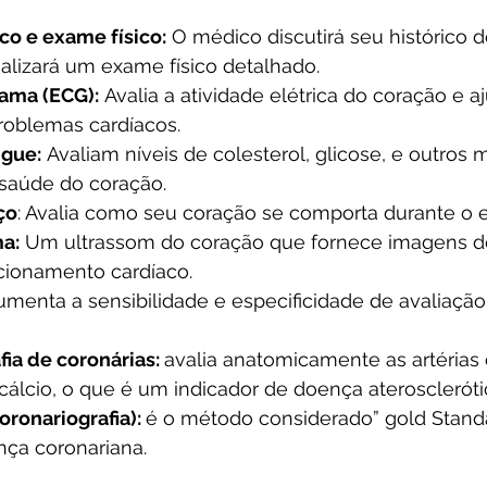
co e exame físico:
 O médico discutirá seu histórico d
ealizará um exame físico detalhado.
ama (ECG):
 Avalia a atividade elétrica do coração e a
problemas cardíacos.
gue:
 Avaliam níveis de colesterol, glicose, e outros
 saúde do coração.
ço
: Avalia como seu coração se comporta durante o e
a:
 Um ultrassom do coração que fornece imagens d
ncionamento cardíaco.
umenta a sensibilidade e especificidade de avaliação
ia de coronárias: 
avalia anatomicamente as artérias 
cálcio, o que é um indicador de doença ateroscleróti
ronariografia): 
é o método considerado” gold Standa
nça coronariana.