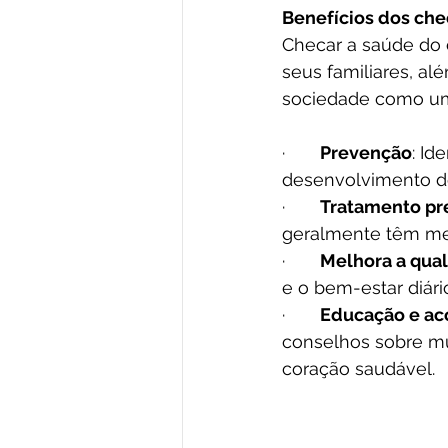
Benefícios dos che
Checar a saúde do 
seus familiares, al
sociedade como um 
·       
Prevenção
: Id
desenvolvimento d
·       
Tratamento pr
geralmente têm me
·       
Melhora a qual
e o bem-estar diári
·       
Educação e ac
conselhos sobre mud
coração saudável.