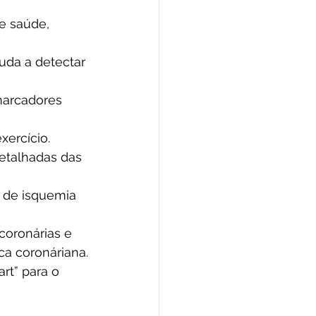
e saúde, 
juda a detectar 
 marcadores 
xercício.
etalhadas das 
 de isquemia 
coronárias e 
ca coronáriana.
rt” para o 