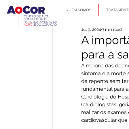
QUEM SOMOS
TRATAMENT
Jul 9, 2024
3 min read
A import
para a s
A maioria das doenç
sintoma é a morte 
de repente sem ter
fundamental para av
Cardiologia do Hosp
(cardiologistas, ger
realizar os exames
cardiovascular que