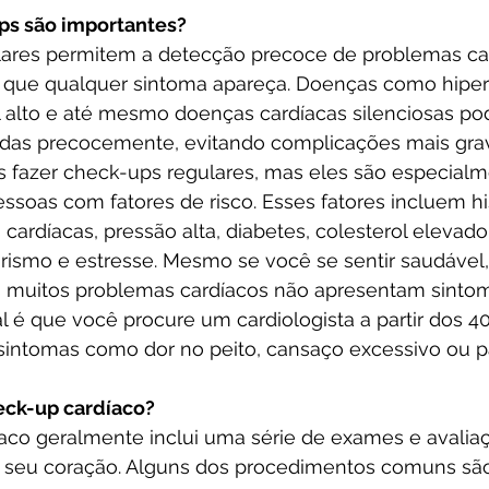
ps são importantes?
ares permitem a detecção precoce de problemas car
 que qualquer sintoma apareça. Doenças como hiper
ol alto e até mesmo doenças cardíacas silenciosas po
atadas precocemente, evitando complicações mais gra
fazer check-ups regulares, mas eles são especialm
ssoas com fatores de risco. Esses fatores incluem hi
 cardíacas, pressão alta, diabetes, colesterol elevado
rismo e estresse. Mesmo se você se sentir saudável
is muitos problemas cardíacos não apresentam sintom
eal é que você procure um cardiologista a partir dos 40
ntomas como dor no peito, cansaço excessivo ou pa
eck-up cardíaco?
co geralmente inclui uma série de exames e avaliaç
do seu coração. Alguns dos procedimentos comuns são