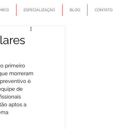
MICO
ESPECIALIZAÇÃO
BLOG
CONTATO
lares
o primeiro 
 que morreram 
preventivo é 
equipe de 
issionais 
stão aptos a 
ema 